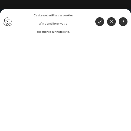
Ce site web utilise des cookies
afin d'améliorer votre
expérience sur notre site.
DEMANDER UNE
OFFRE ?
AG Metals Recycling est spécialisé dans la collecte, l'achat et
recyclage des métaux.
CONTACTEZ-NOUS