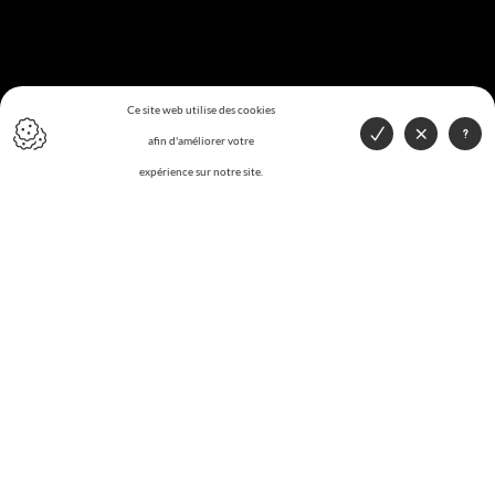
Ce site web utilise des cookies
afin d'améliorer votre
expérience sur notre site.
PARTICULIERS
Au niveau privé, notre centre de tri effectue la