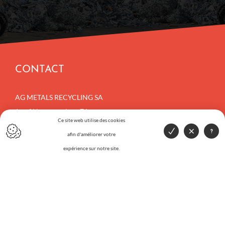
CONTACT
AG METALS RECYCLING SA
Jozef Huysmanslaan 76
Ce site web utilise des cookies
1651 Beersel (Lot)
afin d'améliorer votre
expérience sur notre site.
E :
info@agmetals.be
T :
+32 2 332 45 11
F :
+32 2 376 51 98
MENU