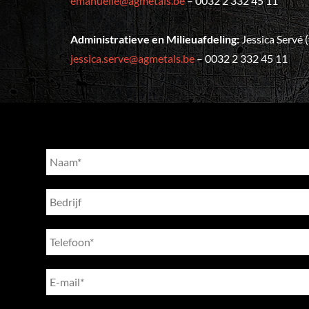
emanuelle@agmetals.be
– 0032 2 332 45 11
Administratieve en Milieuafdeling:
Jessica Servé (
jessica.serve@agmetals.be
– 0032 2 332 45 11