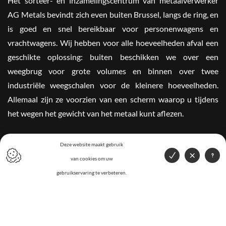
Het sorteer- en inzamelingscentrum van metaalverwerker
AG Metals bevindt zich even buiten Brussel, langs de ring, en
is goed en snel bereikbaar voor personenwagens en
vrachtwagens. Wij hebben voor alle hoeveelheden afval een
geschikte oplossing: buiten beschikken we over een
weegbrug voor grote volumes en binnen over twee
industriële weegschalen voor de kleinere hoeveelheden.
Allemaal zijn ze voorzien van een scherm waarop u tijdens
het wegen het gewicht van het metaal kunt aflezen.
Wij maken gebruik van meerdere types werktuigen om de
Deze website maakt gebruik
metalen zo goed mogelijk te sorteren en te revaloriseren, en
van cookies om uw
beschikken over eigen vrachtwagens, opleggers en
gebruikservaring te verbeteren.
containers in verschillende formaten. Op die manier
proberen we ook in ons transport aan het milieu te denken
en de kosten laag te houden. Wilt u meer weten over uw